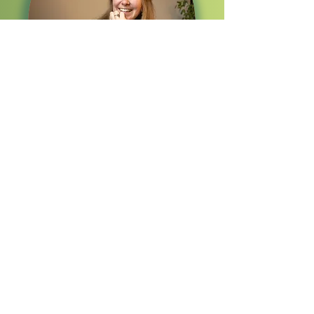
Buche Dir gerne einen
kostenlosen Schnuppertermin
von 30 Minuten und ich
beantworte Dir Deine
offenen
Fragen!
Termin buchen