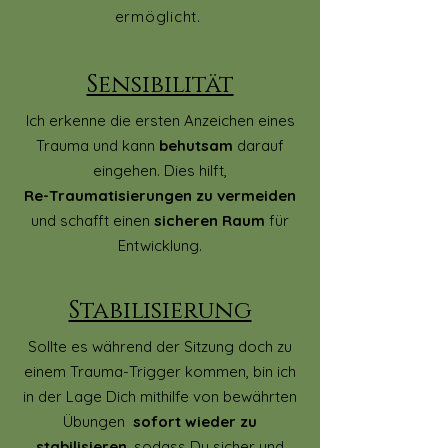
ermöglicht.
Sensibilität
Ich erkenne die ersten Anzeichen eines
Trauma und kann
behutsam
darauf
eingehen. Dies hilft,
Re-Traumatisierungen zu vermeiden
und schafft einen
sicheren Raum
für
Entwicklung.
Stabilisierung
Sollte es während der Sitzung doch zu
einem Trauma-Trigger kommen, bin ich
in der Lage Dich mithilfe von bewährten
Übungen
sofort wieder zu
stabilisieren
, sodass Du sicher und