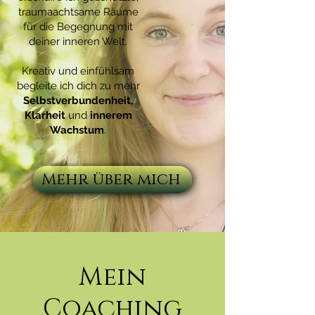
traumaachtsame Räume
für die Begegnung mit
deiner inneren Welt.
Kreativ und einfühlsam
begleite ich dich zu mehr
Selbstverbundenheit,
Klarheit
und
innerem
Wachstum
.
Mehr über mich
Mein
Coaching