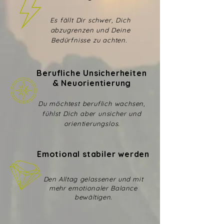
Es fällt Dir schwer, Dich
abzugrenzen und Deine
Bedürfnisse zu achten.
Berufliche Unsicherheiten
& Neuorientierung
Du möchtest beruflich wachsen,
fühlst Dich aber unsicher und
orientierungslos.
Emotional stabiler werden
Den Alltag gelassener und mit
mehr emotionaler Balance
bewältigen.