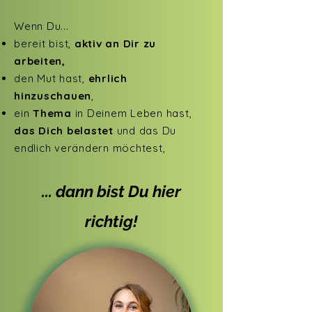
Wenn Du...
bereit bist,
aktiv an Dir zu
arbeiten,
den Mut hast
,
ehrlich
hinzuschauen
,
ein
Thema
in Deinem Leben hast,
das Dich belastet
und das Du
endlich verändern möchtest,
... dann bist Du hier
richtig!