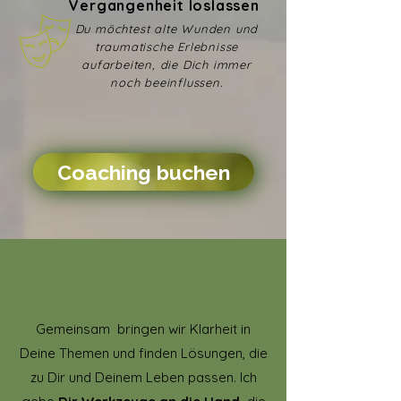
Vergangenheit loslassen
Du möchtest alte Wunden und
traumatische Erlebnisse
aufarbeiten, die Dich immer
noch beeinflussen.
Coaching buchen
Gemeinsam bringen wir Klarheit in
Deine Themen und finden Lösungen, die
zu Dir und Deinem Leben passen. Ich