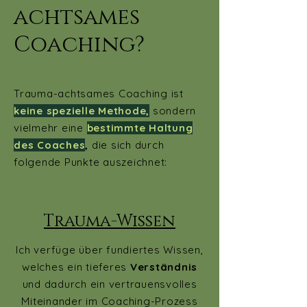
achtsames
Coaching?
Trauma-achtsames Coaching ist
keine spezielle Methode
,
sondern
vielmehr eine
bestimmte
Haltung
des Coaches
,
die sich durch
folgende Punkte auszeichnet:
Trauma-Wissen
Ich verfüge über fundiertes Wissen,
welches ein tieferes
Verständnis
und dadurch ein vertrauensvolles
Miteinander im Coaching-Prozess