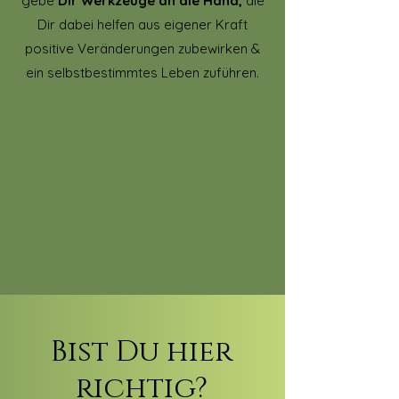
gebe
Dir Werkzeuge an die Hand,
die
Dir dabei helfen
aus eigener Kraft
positive Veränderungen zubewirken &
ein selbstbestimmtes Leben zuführen.
Bist Du hier
richtig?