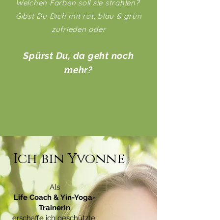
Welchen Farben soll sie strahlen?
Gibst Du Dich mit rot, blau & grün
zufrieden oder
Spürst Du,
da geht noch
mehr?
Ich bin Yvonne
Als
Life Coach & Yin-Yoga-
Trainerin
erschaffe ich geschützte,