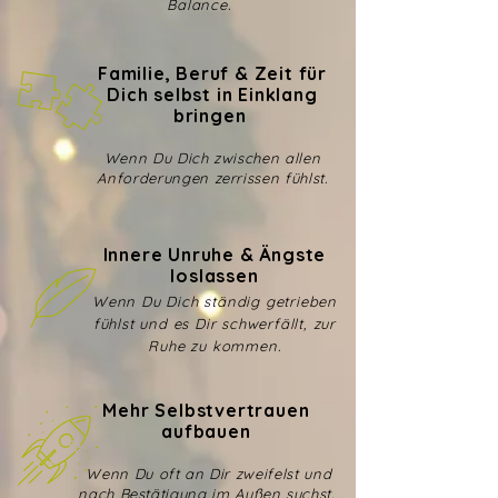
Balance.
Familie, Beruf & Zeit für
Dich selbst in Einklang
bringen
Wenn Du Dich zwischen allen
Anforderungen zerrissen fühlst.
Innere Unruhe & Ängste
loslassen
Wenn Du Dich ständig getrieben
fühlst und es Dir schwerfällt, zur
Ruhe zu kommen.
Mehr Selbstvertrauen
aufbauen
Wenn Du oft an Dir zweifelst und
nach Bestätigung im Außen suchst.