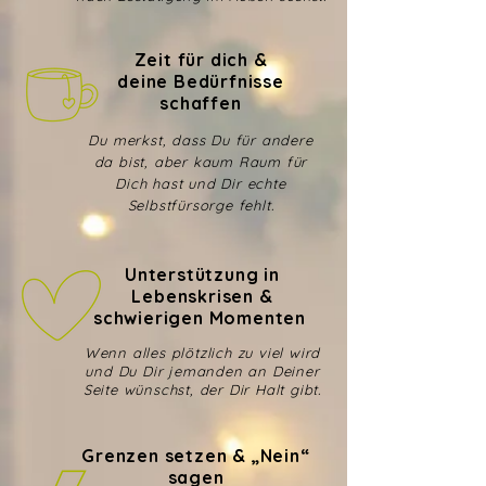
Zeit für dich &
deine Bedürfnisse
schaffen
Du merkst, dass Du für andere
da bist, aber kaum Raum für
Dich hast und Dir echte
Selbstfürsorge fehlt.
Unterstützung in
Lebenskrisen &
schwierigen Momenten
Wenn alles plötzlich zu viel wird
und Du Dir jemanden an Deiner
Seite wünschst, der Dir Halt gibt.
Grenzen setzen & „Nein“
sagen